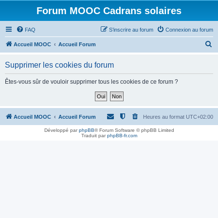
Forum MOOC Cadrans solaires
FAQ
S’inscrire au forum
Connexion au forum
R
Accueil MOOC
Accueil Forum
e
Supprimer les cookies du forum
c
h
Êtes-vous sûr de vouloir supprimer tous les cookies de ce forum ?
e
r
c
Accueil MOOC
Accueil Forum
Heures au format
UTC+02:00
h
Développé par
phpBB
® Forum Software © phpBB Limited
Traduit par
phpBB-fr.com
e
r