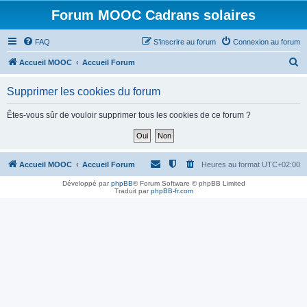
Forum MOOC Cadrans solaires
FAQ
S’inscrire au forum
Connexion au forum
R
Accueil MOOC
Accueil Forum
e
Supprimer les cookies du forum
c
h
Êtes-vous sûr de vouloir supprimer tous les cookies de ce forum ?
e
r
c
Accueil MOOC
Accueil Forum
Heures au format
UTC+02:00
h
Développé par
phpBB
® Forum Software © phpBB Limited
Traduit par
phpBB-fr.com
e
r