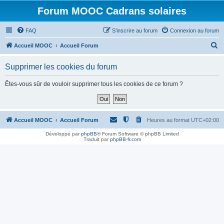
Forum MOOC Cadrans solaires
FAQ
S’inscrire au forum
Connexion au forum
R
Accueil MOOC
Accueil Forum
e
Supprimer les cookies du forum
c
h
Êtes-vous sûr de vouloir supprimer tous les cookies de ce forum ?
e
r
c
Accueil MOOC
Accueil Forum
Heures au format
UTC+02:00
h
Développé par
phpBB
® Forum Software © phpBB Limited
Traduit par
phpBB-fr.com
e
r