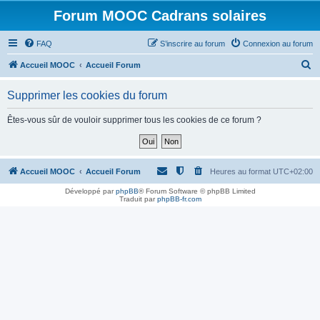
Forum MOOC Cadrans solaires
FAQ
S’inscrire au forum
Connexion au forum
R
Accueil MOOC
Accueil Forum
e
Supprimer les cookies du forum
c
h
Êtes-vous sûr de vouloir supprimer tous les cookies de ce forum ?
e
r
c
Accueil MOOC
Accueil Forum
Heures au format
UTC+02:00
h
Développé par
phpBB
® Forum Software © phpBB Limited
Traduit par
phpBB-fr.com
e
r