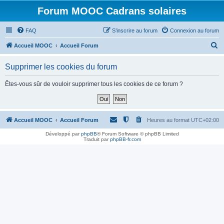
Forum MOOC Cadrans solaires
FAQ
S’inscrire au forum
Connexion au forum
R
Accueil MOOC
Accueil Forum
e
Supprimer les cookies du forum
c
h
Êtes-vous sûr de vouloir supprimer tous les cookies de ce forum ?
e
r
c
Accueil MOOC
Accueil Forum
Heures au format
UTC+02:00
h
Développé par
phpBB
® Forum Software © phpBB Limited
Traduit par
phpBB-fr.com
e
r