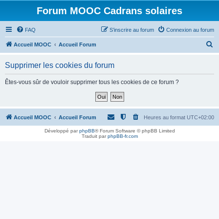
Forum MOOC Cadrans solaires
FAQ
S’inscrire au forum
Connexion au forum
R
Accueil MOOC
Accueil Forum
e
Supprimer les cookies du forum
c
h
Êtes-vous sûr de vouloir supprimer tous les cookies de ce forum ?
e
r
c
Accueil MOOC
Accueil Forum
Heures au format
UTC+02:00
h
Développé par
phpBB
® Forum Software © phpBB Limited
Traduit par
phpBB-fr.com
e
r