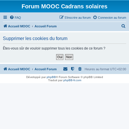
Forum MOOC Cadrans solaires
FAQ
S’inscrire au forum
Connexion au forum
R
Accueil MOOC
Accueil Forum
e
Supprimer les cookies du forum
c
h
Êtes-vous sûr de vouloir supprimer tous les cookies de ce forum ?
e
r
c
Accueil MOOC
Accueil Forum
Heures au format
UTC+02:00
h
Développé par
phpBB
® Forum Software © phpBB Limited
Traduit par
phpBB-fr.com
e
r