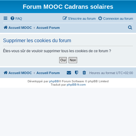
Forum MOOC Cadrans solaires
FAQ
S’inscrire au forum
Connexion au forum
R
Accueil MOOC
Accueil Forum
e
Supprimer les cookies du forum
c
h
Êtes-vous sûr de vouloir supprimer tous les cookies de ce forum ?
e
r
c
Accueil MOOC
Accueil Forum
Heures au format
UTC+02:00
h
Développé par
phpBB
® Forum Software © phpBB Limited
Traduit par
phpBB-fr.com
e
r