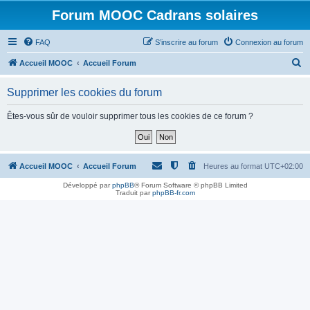
Forum MOOC Cadrans solaires
FAQ
S’inscrire au forum
Connexion au forum
R
Accueil MOOC
Accueil Forum
e
Supprimer les cookies du forum
c
h
Êtes-vous sûr de vouloir supprimer tous les cookies de ce forum ?
e
r
c
Accueil MOOC
Accueil Forum
Heures au format
UTC+02:00
h
Développé par
phpBB
® Forum Software © phpBB Limited
Traduit par
phpBB-fr.com
e
r