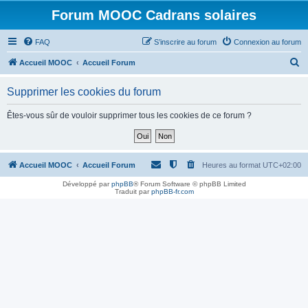
Forum MOOC Cadrans solaires
FAQ
S’inscrire au forum
Connexion au forum
R
Accueil MOOC
Accueil Forum
e
Supprimer les cookies du forum
c
h
Êtes-vous sûr de vouloir supprimer tous les cookies de ce forum ?
e
r
c
Accueil MOOC
Accueil Forum
Heures au format
UTC+02:00
h
Développé par
phpBB
® Forum Software © phpBB Limited
Traduit par
phpBB-fr.com
e
r