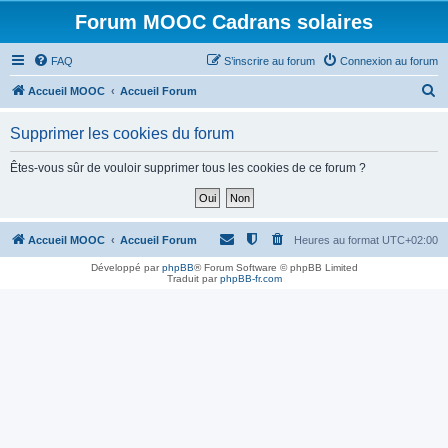
Forum MOOC Cadrans solaires
FAQ
S’inscrire au forum
Connexion au forum
R
Accueil MOOC
Accueil Forum
e
Supprimer les cookies du forum
c
h
Êtes-vous sûr de vouloir supprimer tous les cookies de ce forum ?
e
r
c
Accueil MOOC
Accueil Forum
Heures au format
UTC+02:00
h
Développé par
phpBB
® Forum Software © phpBB Limited
Traduit par
phpBB-fr.com
e
r