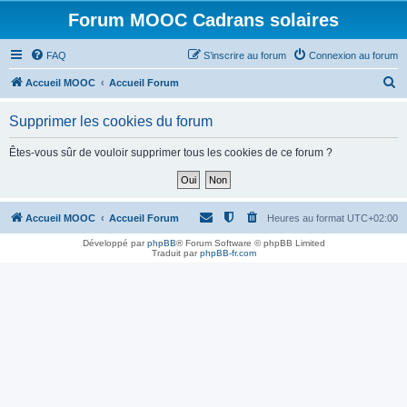
Forum MOOC Cadrans solaires
FAQ
S’inscrire au forum
Connexion au forum
R
Accueil MOOC
Accueil Forum
e
Supprimer les cookies du forum
c
h
Êtes-vous sûr de vouloir supprimer tous les cookies de ce forum ?
e
r
c
Accueil MOOC
Accueil Forum
Heures au format
UTC+02:00
h
Développé par
phpBB
® Forum Software © phpBB Limited
Traduit par
phpBB-fr.com
e
r