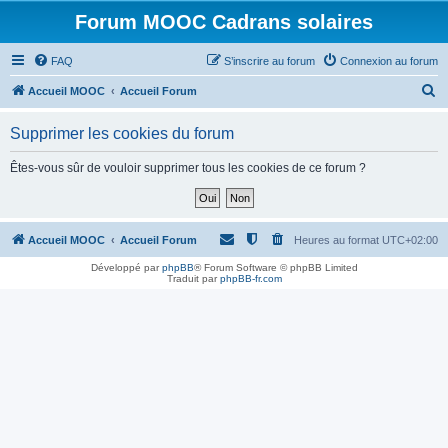
Forum MOOC Cadrans solaires
FAQ
S’inscrire au forum
Connexion au forum
R
Accueil MOOC
Accueil Forum
e
Supprimer les cookies du forum
c
h
Êtes-vous sûr de vouloir supprimer tous les cookies de ce forum ?
e
r
c
Accueil MOOC
Accueil Forum
Heures au format
UTC+02:00
h
Développé par
phpBB
® Forum Software © phpBB Limited
Traduit par
phpBB-fr.com
e
r