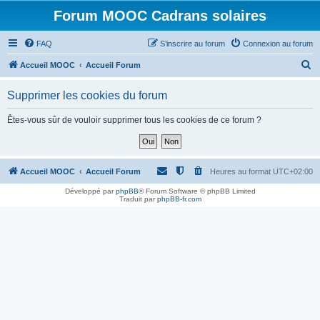
Forum MOOC Cadrans solaires
FAQ
S’inscrire au forum
Connexion au forum
R
Accueil MOOC
Accueil Forum
e
Supprimer les cookies du forum
c
h
Êtes-vous sûr de vouloir supprimer tous les cookies de ce forum ?
e
r
c
Accueil MOOC
Accueil Forum
Heures au format
UTC+02:00
h
Développé par
phpBB
® Forum Software © phpBB Limited
Traduit par
phpBB-fr.com
e
r