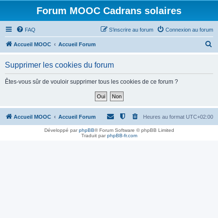
Forum MOOC Cadrans solaires
FAQ
S’inscrire au forum
Connexion au forum
R
Accueil MOOC
Accueil Forum
e
Supprimer les cookies du forum
c
h
Êtes-vous sûr de vouloir supprimer tous les cookies de ce forum ?
e
r
c
Accueil MOOC
Accueil Forum
Heures au format
UTC+02:00
h
Développé par
phpBB
® Forum Software © phpBB Limited
Traduit par
phpBB-fr.com
e
r