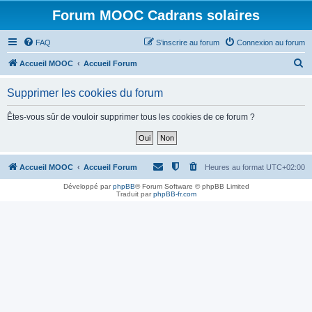
Forum MOOC Cadrans solaires
FAQ
S’inscrire au forum
Connexion au forum
R
Accueil MOOC
Accueil Forum
e
Supprimer les cookies du forum
c
h
Êtes-vous sûr de vouloir supprimer tous les cookies de ce forum ?
e
r
c
Accueil MOOC
Accueil Forum
Heures au format
UTC+02:00
h
Développé par
phpBB
® Forum Software © phpBB Limited
Traduit par
phpBB-fr.com
e
r