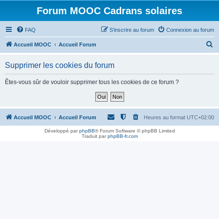
Forum MOOC Cadrans solaires
FAQ
S’inscrire au forum
Connexion au forum
R
Accueil MOOC
Accueil Forum
e
Supprimer les cookies du forum
c
h
Êtes-vous sûr de vouloir supprimer tous les cookies de ce forum ?
e
r
c
Accueil MOOC
Accueil Forum
Heures au format
UTC+02:00
h
Développé par
phpBB
® Forum Software © phpBB Limited
Traduit par
phpBB-fr.com
e
r