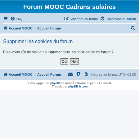
Forum MOOC Cadrans solaires
FAQ
S’inscrire au forum
Connexion au forum
R
Accueil MOOC
Accueil Forum
e
Supprimer les cookies du forum
c
h
Êtes-vous sûr de vouloir supprimer tous les cookies de ce forum ?
e
r
c
Accueil MOOC
Accueil Forum
Heures au format
UTC+02:00
h
Développé par
phpBB
® Forum Software © phpBB Limited
Traduit par
phpBB-fr.com
e
r