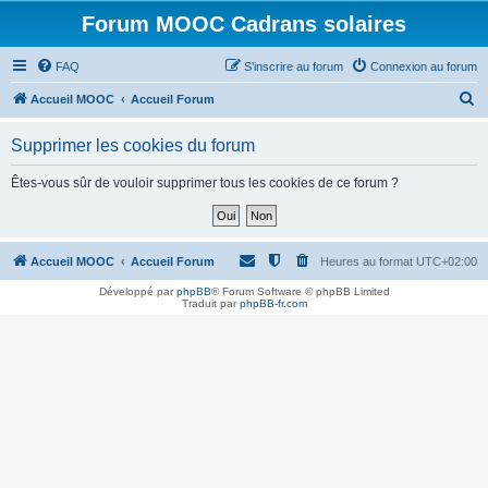
Forum MOOC Cadrans solaires
FAQ
S’inscrire au forum
Connexion au forum
R
Accueil MOOC
Accueil Forum
e
Supprimer les cookies du forum
c
h
Êtes-vous sûr de vouloir supprimer tous les cookies de ce forum ?
e
r
c
Accueil MOOC
Accueil Forum
Heures au format
UTC+02:00
h
Développé par
phpBB
® Forum Software © phpBB Limited
Traduit par
phpBB-fr.com
e
r