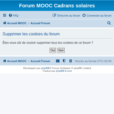
Forum MOOC Cadrans solaires
FAQ
S’inscrire au forum
Connexion au forum
R
Accueil MOOC
Accueil Forum
e
Supprimer les cookies du forum
c
h
Êtes-vous sûr de vouloir supprimer tous les cookies de ce forum ?
e
r
c
Accueil MOOC
Accueil Forum
Heures au format
UTC+02:00
h
Développé par
phpBB
® Forum Software © phpBB Limited
Traduit par
phpBB-fr.com
e
r