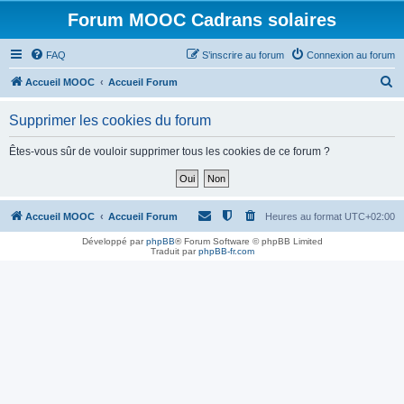
Forum MOOC Cadrans solaires
FAQ
S’inscrire au forum
Connexion au forum
R
Accueil MOOC
Accueil Forum
e
Supprimer les cookies du forum
c
h
Êtes-vous sûr de vouloir supprimer tous les cookies de ce forum ?
e
r
c
Accueil MOOC
Accueil Forum
Heures au format
UTC+02:00
h
Développé par
phpBB
® Forum Software © phpBB Limited
Traduit par
phpBB-fr.com
e
r