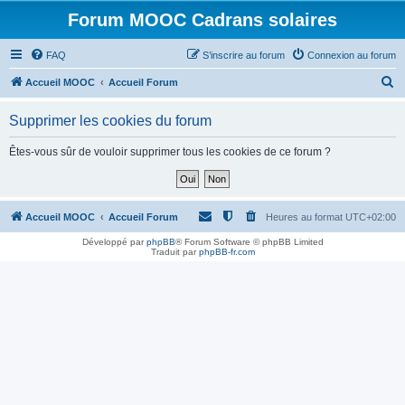
Forum MOOC Cadrans solaires
FAQ
S’inscrire au forum
Connexion au forum
R
Accueil MOOC
Accueil Forum
e
Supprimer les cookies du forum
c
h
Êtes-vous sûr de vouloir supprimer tous les cookies de ce forum ?
e
r
c
Accueil MOOC
Accueil Forum
Heures au format
UTC+02:00
h
Développé par
phpBB
® Forum Software © phpBB Limited
Traduit par
phpBB-fr.com
e
r