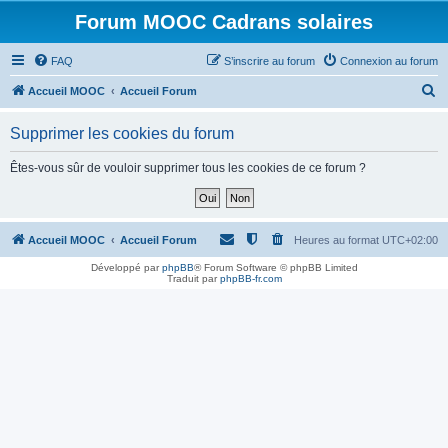
Forum MOOC Cadrans solaires
FAQ
S’inscrire au forum
Connexion au forum
R
Accueil MOOC
Accueil Forum
e
Supprimer les cookies du forum
c
h
Êtes-vous sûr de vouloir supprimer tous les cookies de ce forum ?
e
r
c
Accueil MOOC
Accueil Forum
Heures au format
UTC+02:00
h
Développé par
phpBB
® Forum Software © phpBB Limited
Traduit par
phpBB-fr.com
e
r