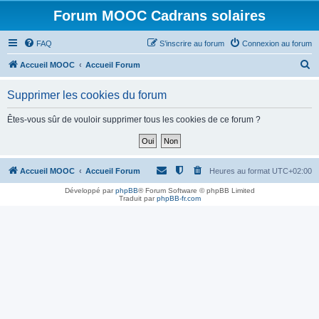
Forum MOOC Cadrans solaires
FAQ
S’inscrire au forum
Connexion au forum
R
Accueil MOOC
Accueil Forum
e
Supprimer les cookies du forum
c
h
Êtes-vous sûr de vouloir supprimer tous les cookies de ce forum ?
e
r
c
Accueil MOOC
Accueil Forum
Heures au format
UTC+02:00
h
Développé par
phpBB
® Forum Software © phpBB Limited
Traduit par
phpBB-fr.com
e
r