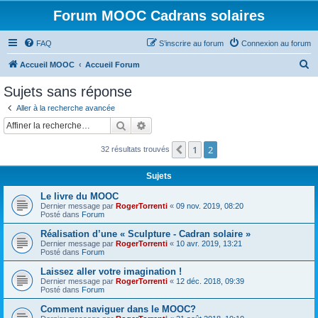
Forum MOOC Cadrans solaires
FAQ
S’inscrire au forum
Connexion au forum
R
Accueil MOOC
Accueil Forum
e
Sujets sans réponse
c
Aller à la recherche avancée
h
Rechercher
Recherche avancée
e
1
2
Précédente
32 résultats trouvés
r
c
Sujets
h
Le livre du MOOC
e
Dernier message par
RogerTorrenti
«
09 nov. 2019, 08:20
Posté dans
Forum
r
Réalisation d’une « Sculpture - Cadran solaire »
Dernier message par
RogerTorrenti
«
10 avr. 2019, 13:21
Posté dans
Forum
Laissez aller votre imagination !
Dernier message par
RogerTorrenti
«
12 déc. 2018, 09:39
Posté dans
Forum
Comment naviguer dans le MOOC?