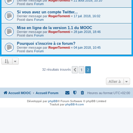
Dernier message par
RogerTorrenti
«
21 août 2018, 10:10
Posté dans
Forum
Si vous avez un compte Twitter...
Dernier message par
RogerTorrenti
«
17 juil. 2018, 16:02
Posté dans
Forum
Mise en ligne de la version 1.1 du MOOC
Dernier message par
RogerTorrenti
«
28 juin 2018, 18:46
Posté dans
Forum
Pourquoi s'inscrire à ce forum?
Dernier message par
RogerTorrenti
«
04 juin 2018, 10:45
Posté dans
Forum
1
2
Précédente
32 résultats trouvés
Aller à
Accueil MOOC
Accueil Forum
Heures au format
UTC+02:00
Développé par
phpBB
® Forum Software © phpBB Limited
Traduit par
phpBB-fr.com