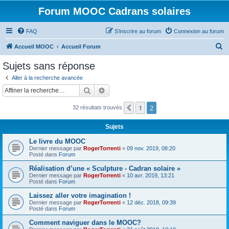
Forum MOOC Cadrans solaires
FAQ
S’inscrire au forum
Connexion au forum
R
Accueil MOOC
Accueil Forum
e
Sujets sans réponse
c
Aller à la recherche avancée
h
Rechercher
Recherche avancée
e
1
2
Précédente
32 résultats trouvés
r
c
Sujets
h
Le livre du MOOC
e
Dernier message par
RogerTorrenti
«
09 nov. 2019, 08:20
Posté dans
Forum
r
Réalisation d’une « Sculpture - Cadran solaire »
Dernier message par
RogerTorrenti
«
10 avr. 2019, 13:21
Posté dans
Forum
Laissez aller votre imagination !
Dernier message par
RogerTorrenti
«
12 déc. 2018, 09:39
Posté dans
Forum
Comment naviguer dans le MOOC?