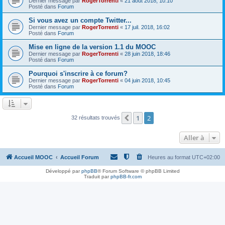
Dernier message par
RogerTorrenti
«
21 août 2018, 10:10
Posté dans
Forum
Si vous avez un compte Twitter...
Dernier message par
RogerTorrenti
«
17 juil. 2018, 16:02
Posté dans
Forum
Mise en ligne de la version 1.1 du MOOC
Dernier message par
RogerTorrenti
«
28 juin 2018, 18:46
Posté dans
Forum
Pourquoi s'inscrire à ce forum?
Dernier message par
RogerTorrenti
«
04 juin 2018, 10:45
Posté dans
Forum
1
2
Précédente
32 résultats trouvés
Aller à
Accueil MOOC
Accueil Forum
Heures au format
UTC+02:00
Développé par
phpBB
® Forum Software © phpBB Limited
Traduit par
phpBB-fr.com