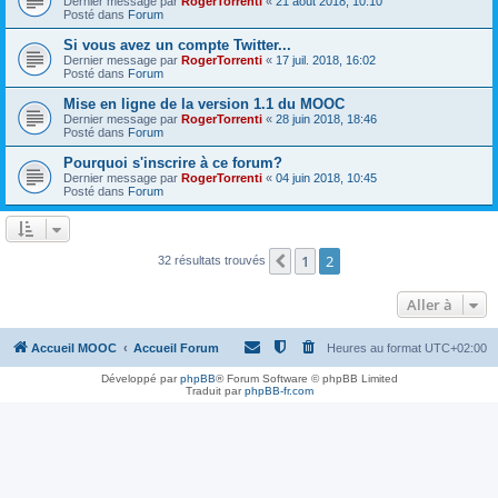
Dernier message par
RogerTorrenti
«
21 août 2018, 10:10
Posté dans
Forum
Si vous avez un compte Twitter...
Dernier message par
RogerTorrenti
«
17 juil. 2018, 16:02
Posté dans
Forum
Mise en ligne de la version 1.1 du MOOC
Dernier message par
RogerTorrenti
«
28 juin 2018, 18:46
Posté dans
Forum
Pourquoi s'inscrire à ce forum?
Dernier message par
RogerTorrenti
«
04 juin 2018, 10:45
Posté dans
Forum
1
2
Précédente
32 résultats trouvés
Aller à
Accueil MOOC
Accueil Forum
Heures au format
UTC+02:00
Développé par
phpBB
® Forum Software © phpBB Limited
Traduit par
phpBB-fr.com