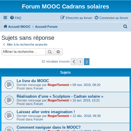
Forum MOOC Cadrans solaires
FAQ
S’inscrire au forum
Connexion au forum
R
Accueil MOOC
Accueil Forum
e
Sujets sans réponse
c
Aller à la recherche avancée
h
Rechercher
Recherche avancée
e
1
2
Précédente
32 résultats trouvés
r
c
Sujets
h
Le livre du MOOC
e
Dernier message par
RogerTorrenti
«
09 nov. 2019, 08:20
Posté dans
Forum
r
Réalisation d’une « Sculpture - Cadran solaire »
Dernier message par
RogerTorrenti
«
10 avr. 2019, 13:21
Posté dans
Forum
Laissez aller votre imagination !
Dernier message par
RogerTorrenti
«
12 déc. 2018, 09:39
Posté dans
Forum
Comment naviguer dans le MOOC?