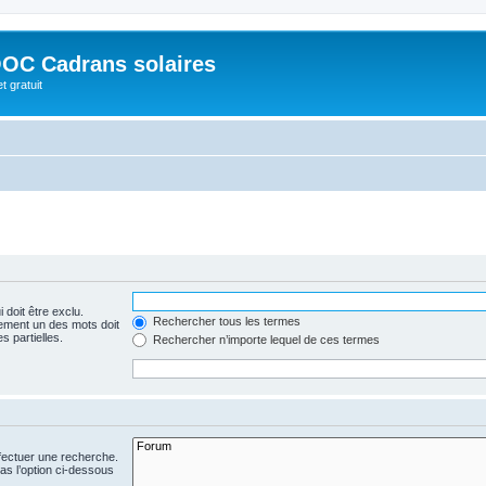
OC Cadrans solaires
t gratuit
 doit être exclu.
Rechercher tous les termes
ement un des mots doit
s partielles.
Rechercher n’importe lequel de ces termes
fectuer une recherche.
s l’option ci-dessous