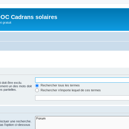
OC Cadrans solaires
t gratuit
 doit être exclu.
Rechercher tous les termes
ement un des mots doit
s partielles.
Rechercher n’importe lequel de ces termes
fectuer une recherche.
s l’option ci-dessous