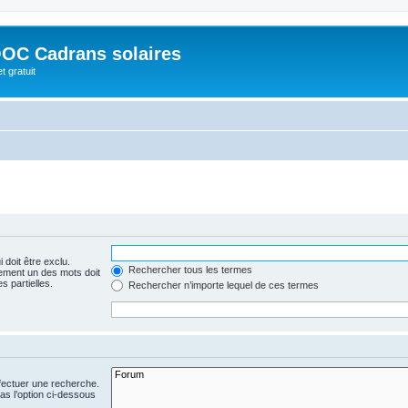
OC Cadrans solaires
t gratuit
 doit être exclu.
Rechercher tous les termes
ement un des mots doit
s partielles.
Rechercher n’importe lequel de ces termes
fectuer une recherche.
s l’option ci-dessous