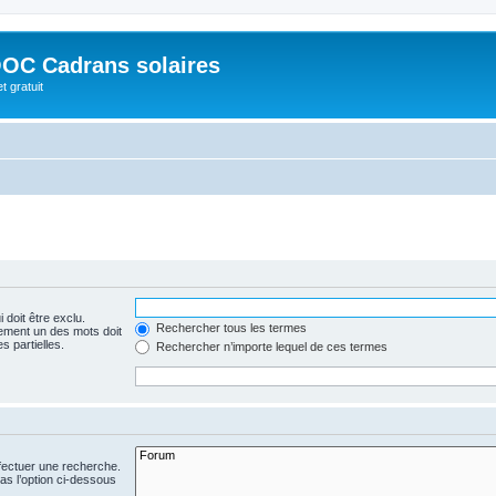
OC Cadrans solaires
t gratuit
 doit être exclu.
Rechercher tous les termes
ement un des mots doit
s partielles.
Rechercher n’importe lequel de ces termes
fectuer une recherche.
s l’option ci-dessous