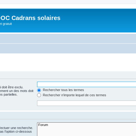
OC Cadrans solaires
t gratuit
 doit être exclu.
Rechercher tous les termes
ement un des mots doit
s partielles.
Rechercher n’importe lequel de ces termes
fectuer une recherche.
s l’option ci-dessous