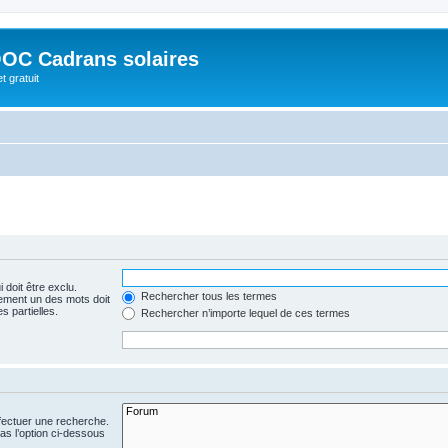
OC Cadrans solaires
t gratuit
 doit être exclu.
Rechercher tous les termes
ement un des mots doit
s partielles.
Rechercher n’importe lequel de ces termes
fectuer une recherche.
s l’option ci-dessous