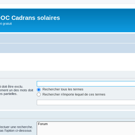
OC Cadrans solaires
t gratuit
 doit être exclu.
Rechercher tous les termes
ement un des mots doit
s partielles.
Rechercher n’importe lequel de ces termes
fectuer une recherche.
s l’option ci-dessous