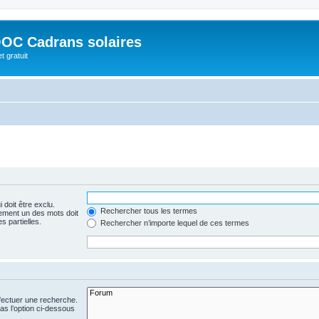
OC Cadrans solaires
t gratuit
 doit être exclu.
Rechercher tous les termes
ement un des mots doit
s partielles.
Rechercher n’importe lequel de ces termes
fectuer une recherche.
s l’option ci-dessous