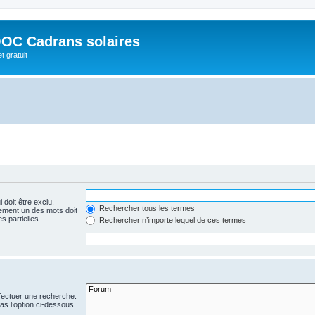
OC Cadrans solaires
t gratuit
 doit être exclu.
Rechercher tous les termes
ement un des mots doit
s partielles.
Rechercher n’importe lequel de ces termes
fectuer une recherche.
s l’option ci-dessous