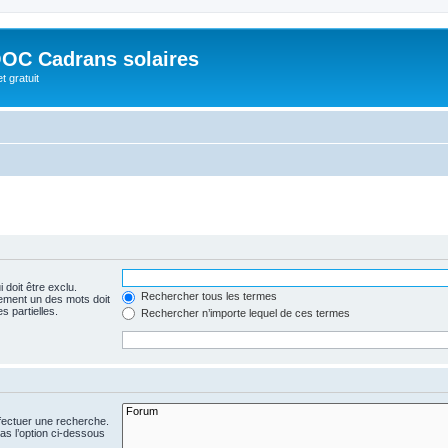
OC Cadrans solaires
t gratuit
 doit être exclu.
Rechercher tous les termes
ement un des mots doit
s partielles.
Rechercher n’importe lequel de ces termes
fectuer une recherche.
s l’option ci-dessous