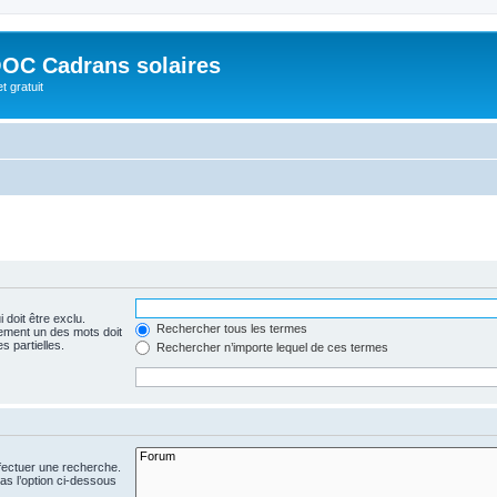
OC Cadrans solaires
t gratuit
 doit être exclu.
Rechercher tous les termes
ement un des mots doit
s partielles.
Rechercher n’importe lequel de ces termes
fectuer une recherche.
s l’option ci-dessous