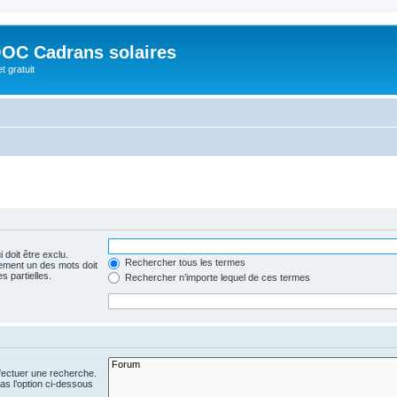
OC Cadrans solaires
t gratuit
 doit être exclu.
Rechercher tous les termes
ement un des mots doit
s partielles.
Rechercher n’importe lequel de ces termes
fectuer une recherche.
s l’option ci-dessous