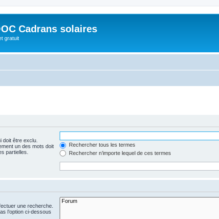
OC Cadrans solaires
t gratuit
 doit être exclu.
Rechercher tous les termes
ement un des mots doit
s partielles.
Rechercher n’importe lequel de ces termes
fectuer une recherche.
s l’option ci-dessous