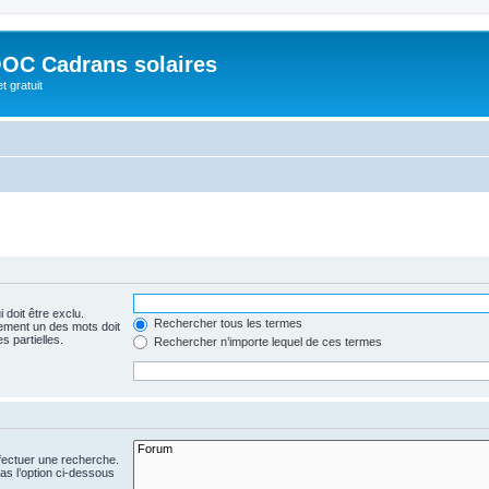
OC Cadrans solaires
t gratuit
 doit être exclu.
Rechercher tous les termes
ement un des mots doit
s partielles.
Rechercher n’importe lequel de ces termes
fectuer une recherche.
s l’option ci-dessous