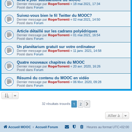
Dernier message par
RogerTorrenti
«
18 mai 2021, 17:34
Posté dans
Forum
Suivez-vous bien le fil Twitter du MOOC?
Dernier message par
RogerTorrenti
«
02 mai 2021, 14:50
Posté dans
Forum
Article détaillé sur les cadrans polyédriques
Dernier message par
RogerTorrenti
«
01 mai 2021, 16:54
Posté dans
Forum
Un planétarium gratuit sur votre ordinateur
Dernier message par
RogerTorrenti
«
11 janv. 2021, 14:58
Posté dans
Forum
Quatre nouveaux chapitres du MOOC
Dernier message par
RogerTorrenti
«
20 avr. 2020, 16:26
Posté dans
Forum
Résumé du contenu du MOOC en vidéo
Dernier message par
RogerTorrenti
«
06 févr. 2020, 09:28
Posté dans
Forum
1
2
Suivante
32 résultats trouvés
Aller à
Accueil MOOC
Accueil Forum
Heures au format
UTC+02:00