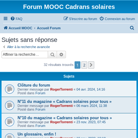
Forum MOOC Cadrans solaires
FAQ
S’inscrire au forum
Connexion au forum
R
Accueil MOOC
Accueil Forum
e
Sujets sans réponse
c
Aller à la recherche avancée
h
Rechercher
Recherche avancée
e
1
2
Suivante
32 résultats trouvés
r
c
Sujets
h
Clôture du forum
e
Dernier message par
RogerTorrenti
«
04 avr. 2024, 14:16
Posté dans
Forum
r
N°11 du magazine « Cadrans solaires pour tous »
Dernier message par
RogerTorrenti
«
06 mars 2024, 11:38
Posté dans
Forum
N°10 du magazine « Cadrans solaires pour tous »
Dernier message par
RogerTorrenti
«
23 nov. 2023, 07:45
Posté dans
Forum
Un glossaire, enfin !