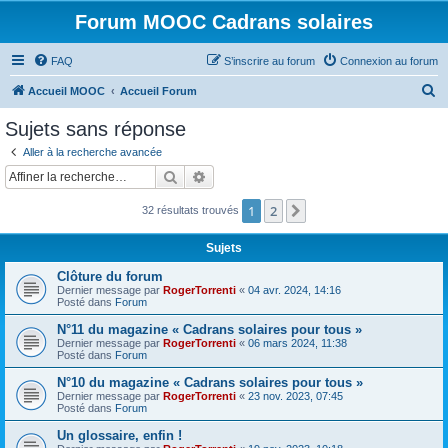
Forum MOOC Cadrans solaires
FAQ
S’inscrire au forum
Connexion au forum
R
Accueil MOOC
Accueil Forum
e
Sujets sans réponse
c
Aller à la recherche avancée
h
Rechercher
Recherche avancée
e
1
2
Suivante
32 résultats trouvés
r
c
Sujets
h
Clôture du forum
e
Dernier message par
RogerTorrenti
«
04 avr. 2024, 14:16
Posté dans
Forum
r
N°11 du magazine « Cadrans solaires pour tous »
Dernier message par
RogerTorrenti
«
06 mars 2024, 11:38
Posté dans
Forum
N°10 du magazine « Cadrans solaires pour tous »
Dernier message par
RogerTorrenti
«
23 nov. 2023, 07:45
Posté dans
Forum
Un glossaire, enfin !