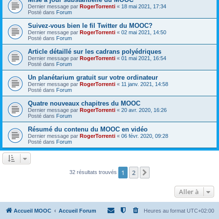
Dernier message par
RogerTorrenti
«
18 mai 2021, 17:34
Posté dans
Forum
Suivez-vous bien le fil Twitter du MOOC?
Dernier message par
RogerTorrenti
«
02 mai 2021, 14:50
Posté dans
Forum
Article détaillé sur les cadrans polyédriques
Dernier message par
RogerTorrenti
«
01 mai 2021, 16:54
Posté dans
Forum
Un planétarium gratuit sur votre ordinateur
Dernier message par
RogerTorrenti
«
11 janv. 2021, 14:58
Posté dans
Forum
Quatre nouveaux chapitres du MOOC
Dernier message par
RogerTorrenti
«
20 avr. 2020, 16:26
Posté dans
Forum
Résumé du contenu du MOOC en vidéo
Dernier message par
RogerTorrenti
«
06 févr. 2020, 09:28
Posté dans
Forum
1
2
Suivante
32 résultats trouvés
Aller à
Accueil MOOC
Accueil Forum
Heures au format
UTC+02:00