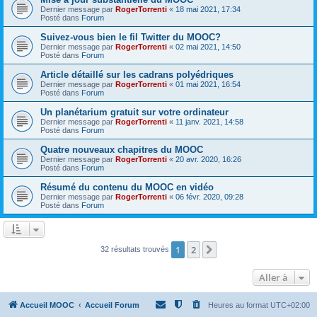
Dernier message par
RogerTorrenti
«
18 mai 2021, 17:34
Posté dans
Forum
Suivez-vous bien le fil Twitter du MOOC?
Dernier message par
RogerTorrenti
«
02 mai 2021, 14:50
Posté dans
Forum
Article détaillé sur les cadrans polyédriques
Dernier message par
RogerTorrenti
«
01 mai 2021, 16:54
Posté dans
Forum
Un planétarium gratuit sur votre ordinateur
Dernier message par
RogerTorrenti
«
11 janv. 2021, 14:58
Posté dans
Forum
Quatre nouveaux chapitres du MOOC
Dernier message par
RogerTorrenti
«
20 avr. 2020, 16:26
Posté dans
Forum
Résumé du contenu du MOOC en vidéo
Dernier message par
RogerTorrenti
«
06 févr. 2020, 09:28
Posté dans
Forum
1
2
Suivante
32 résultats trouvés
Aller à
Accueil MOOC
Accueil Forum
Heures au format
UTC+02:00