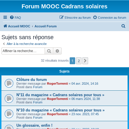
Forum MOOC Cadrans solaires
FAQ
S’inscrire au forum
Connexion au forum
R
Accueil MOOC
Accueil Forum
e
Sujets sans réponse
c
Aller à la recherche avancée
h
Rechercher
Recherche avancée
e
1
2
Suivante
32 résultats trouvés
r
c
Sujets
h
Clôture du forum
e
Dernier message par
RogerTorrenti
«
04 avr. 2024, 14:16
Posté dans
Forum
r
N°11 du magazine « Cadrans solaires pour tous »
Dernier message par
RogerTorrenti
«
06 mars 2024, 11:38
Posté dans
Forum
N°10 du magazine « Cadrans solaires pour tous »
Dernier message par
RogerTorrenti
«
23 nov. 2023, 07:45
Posté dans
Forum
Un glossaire, enfin !