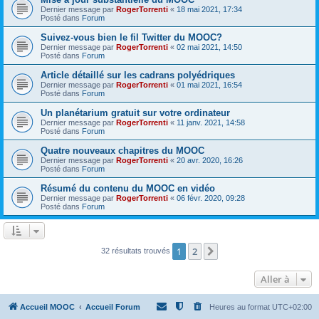
Dernier message par
RogerTorrenti
«
18 mai 2021, 17:34
Posté dans
Forum
Suivez-vous bien le fil Twitter du MOOC?
Dernier message par
RogerTorrenti
«
02 mai 2021, 14:50
Posté dans
Forum
Article détaillé sur les cadrans polyédriques
Dernier message par
RogerTorrenti
«
01 mai 2021, 16:54
Posté dans
Forum
Un planétarium gratuit sur votre ordinateur
Dernier message par
RogerTorrenti
«
11 janv. 2021, 14:58
Posté dans
Forum
Quatre nouveaux chapitres du MOOC
Dernier message par
RogerTorrenti
«
20 avr. 2020, 16:26
Posté dans
Forum
Résumé du contenu du MOOC en vidéo
Dernier message par
RogerTorrenti
«
06 févr. 2020, 09:28
Posté dans
Forum
1
2
Suivante
32 résultats trouvés
Aller à
Accueil MOOC
Accueil Forum
Heures au format
UTC+02:00