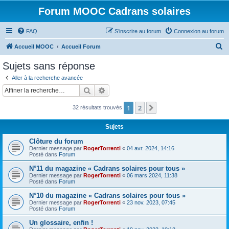
Forum MOOC Cadrans solaires
FAQ
S’inscrire au forum
Connexion au forum
R
Accueil MOOC
Accueil Forum
e
Sujets sans réponse
c
Aller à la recherche avancée
h
Rechercher
Recherche avancée
e
1
2
Suivante
32 résultats trouvés
r
c
Sujets
h
Clôture du forum
e
Dernier message par
RogerTorrenti
«
04 avr. 2024, 14:16
Posté dans
Forum
r
N°11 du magazine « Cadrans solaires pour tous »
Dernier message par
RogerTorrenti
«
06 mars 2024, 11:38
Posté dans
Forum
N°10 du magazine « Cadrans solaires pour tous »
Dernier message par
RogerTorrenti
«
23 nov. 2023, 07:45
Posté dans
Forum
Un glossaire, enfin !