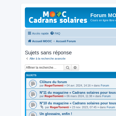
Forum MO
Cours en ligne libre e
Accès rapide
FAQ
Accueil MOOC
Accueil Forum
Sujets sans réponse
Aller à la recherche avancée
Rechercher
Recherche avancée
SUJETS
Clôture du forum
par
RogerTorrenti
» 04 avr. 2024, 14:16 » dans
Forum
N°11 du magazine « Cadrans solaires pour tous
par
RogerTorrenti
» 06 mars 2024, 11:38 » dans
Forum
N°10 du magazine « Cadrans solaires pour tous
par
RogerTorrenti
» 23 nov. 2023, 07:45 » dans
Forum
Un glossaire, enfin !