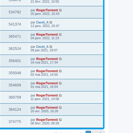
534078
21 févr. 2022, 10:55
par
RogerTorrenti
534792
20 janv. 2022, 15:43
par
David_A
541374
12 janv. 2022, 20:47
par
RogerTorrenti
365471
04 janv. 2022, 11:23
par
David_A
362524
09 juin 2021, 18:07
par
RogerTorrenti
356401
18 mai 2021, 17:34
par
RogerTorrenti
355048
02 mai 2021, 14:50
par
RogerTorrenti
354609
01 mai 2021, 16:54
par
RogerTorrenti
360709
11 janv. 2021, 14:58
par
RogerTorrenti
364124
20 avr. 2020, 16:26
par
RogerTorrenti
374775
06 févr. 2020, 09:28