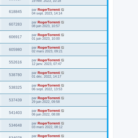
19 nov. 2023, 10:18
par
RogerTorrenti
618845
04 sept. 2023, 14:14
par
RogerTorrenti
607283
08 juin 2023, 10:57
par
RogerTorrenti
606917
01 juin 2023, 10:00
par
RogerTorrenti
605980
02 mars 2023, 09:21
par
RogerTorrenti
552616
12 janv. 2023, 07:47
par
RogerTorrenti
538780
01 déc. 2022, 14:17
par
RogerTorrenti
538325
06 sept. 2022, 13:53
par
RogerTorrenti
537439
29 juin 2022, 09:58
par
RogerTorrenti
541403
06 juin 2022, 08:08
par
RogerTorrenti
534648
03 mars 2022, 08:12
par
RogerTorrenti