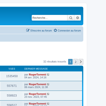
Rechercher
Recherche avancé
S’inscrire au forum
Connexion au forum
1
2
Suivante
32 résultats trouvés
VUES
DERNIER MESSAGE
par
RogerTorrenti
1535450
04 avr. 2024, 14:16
par
RogerTorrenti
557671
06 mars 2024, 11:38
par
RogerTorrenti
558923
23 nov. 2023, 07:45
par
RogerTorrenti
556517