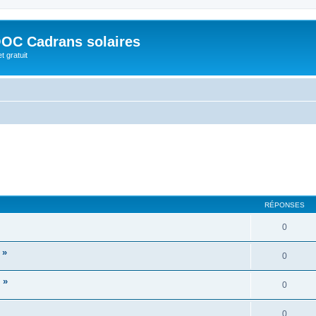
OC Cadrans solaires
t gratuit
RÉPONSES
0
 »
0
 »
0
0