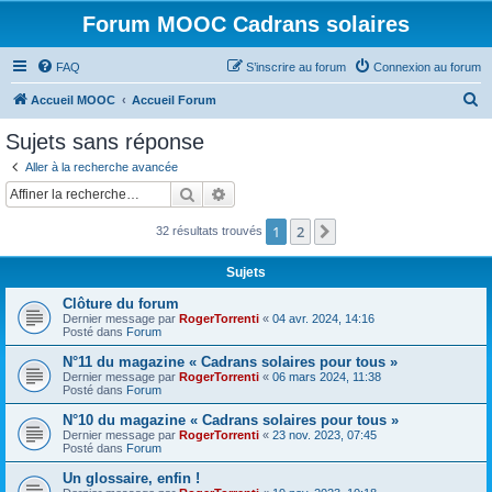
Forum MOOC Cadrans solaires
FAQ
S’inscrire au forum
Connexion au forum
R
Accueil MOOC
Accueil Forum
e
Sujets sans réponse
c
Aller à la recherche avancée
h
Rechercher
Recherche avancée
e
1
2
Suivante
32 résultats trouvés
r
c
Sujets
h
Clôture du forum
e
Dernier message par
RogerTorrenti
«
04 avr. 2024, 14:16
Posté dans
Forum
r
N°11 du magazine « Cadrans solaires pour tous »
Dernier message par
RogerTorrenti
«
06 mars 2024, 11:38
Posté dans
Forum
N°10 du magazine « Cadrans solaires pour tous »
Dernier message par
RogerTorrenti
«
23 nov. 2023, 07:45
Posté dans
Forum
Un glossaire, enfin !