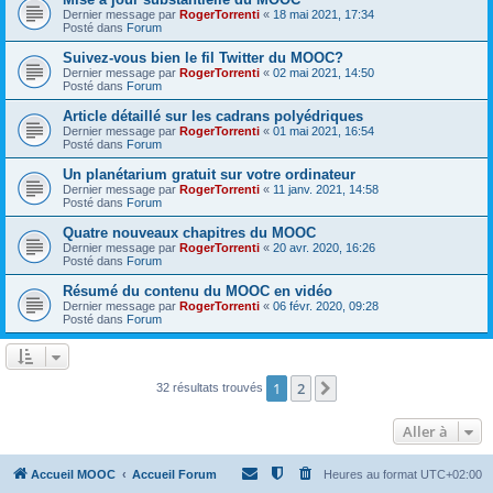
Dernier message par
RogerTorrenti
«
18 mai 2021, 17:34
Posté dans
Forum
Suivez-vous bien le fil Twitter du MOOC?
Dernier message par
RogerTorrenti
«
02 mai 2021, 14:50
Posté dans
Forum
Article détaillé sur les cadrans polyédriques
Dernier message par
RogerTorrenti
«
01 mai 2021, 16:54
Posté dans
Forum
Un planétarium gratuit sur votre ordinateur
Dernier message par
RogerTorrenti
«
11 janv. 2021, 14:58
Posté dans
Forum
Quatre nouveaux chapitres du MOOC
Dernier message par
RogerTorrenti
«
20 avr. 2020, 16:26
Posté dans
Forum
Résumé du contenu du MOOC en vidéo
Dernier message par
RogerTorrenti
«
06 févr. 2020, 09:28
Posté dans
Forum
1
2
Suivante
32 résultats trouvés
Aller à
Accueil MOOC
Accueil Forum
Heures au format
UTC+02:00