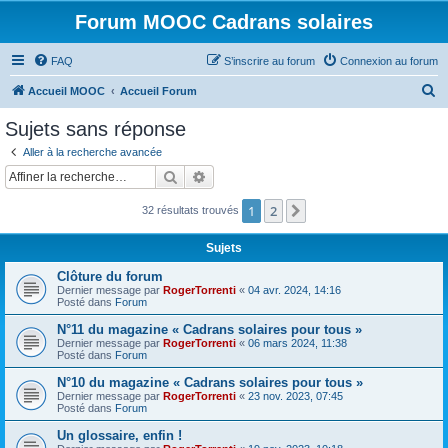
Forum MOOC Cadrans solaires
FAQ
S’inscrire au forum
Connexion au forum
R
Accueil MOOC
Accueil Forum
e
Sujets sans réponse
c
Aller à la recherche avancée
h
Rechercher
Recherche avancée
e
1
2
Suivante
32 résultats trouvés
r
c
Sujets
h
Clôture du forum
e
Dernier message par
RogerTorrenti
«
04 avr. 2024, 14:16
Posté dans
Forum
r
N°11 du magazine « Cadrans solaires pour tous »
Dernier message par
RogerTorrenti
«
06 mars 2024, 11:38
Posté dans
Forum
N°10 du magazine « Cadrans solaires pour tous »
Dernier message par
RogerTorrenti
«
23 nov. 2023, 07:45
Posté dans
Forum
Un glossaire, enfin !