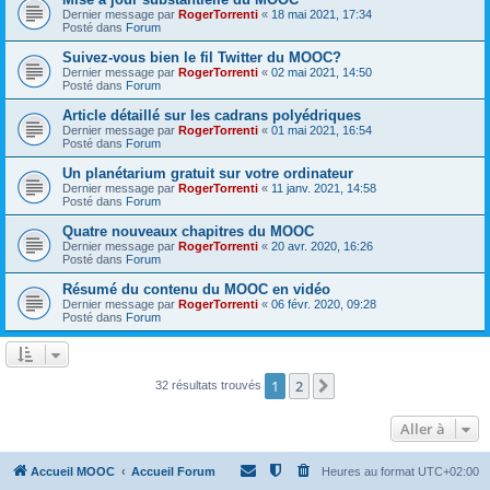
Dernier message par
RogerTorrenti
«
18 mai 2021, 17:34
Posté dans
Forum
Suivez-vous bien le fil Twitter du MOOC?
Dernier message par
RogerTorrenti
«
02 mai 2021, 14:50
Posté dans
Forum
Article détaillé sur les cadrans polyédriques
Dernier message par
RogerTorrenti
«
01 mai 2021, 16:54
Posté dans
Forum
Un planétarium gratuit sur votre ordinateur
Dernier message par
RogerTorrenti
«
11 janv. 2021, 14:58
Posté dans
Forum
Quatre nouveaux chapitres du MOOC
Dernier message par
RogerTorrenti
«
20 avr. 2020, 16:26
Posté dans
Forum
Résumé du contenu du MOOC en vidéo
Dernier message par
RogerTorrenti
«
06 févr. 2020, 09:28
Posté dans
Forum
1
2
Suivante
32 résultats trouvés
Aller à
Accueil MOOC
Accueil Forum
Heures au format
UTC+02:00