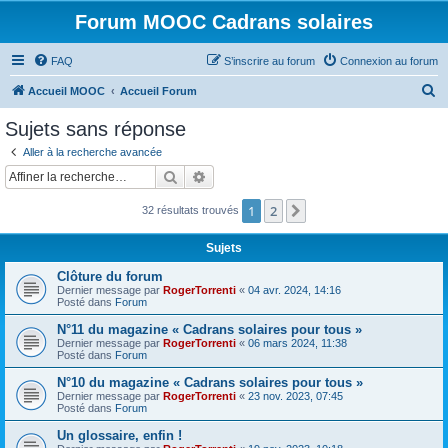
Forum MOOC Cadrans solaires
FAQ
S’inscrire au forum
Connexion au forum
R
Accueil MOOC
Accueil Forum
e
Sujets sans réponse
c
Aller à la recherche avancée
h
Rechercher
Recherche avancée
e
1
2
Suivante
32 résultats trouvés
r
c
Sujets
h
Clôture du forum
e
Dernier message par
RogerTorrenti
«
04 avr. 2024, 14:16
Posté dans
Forum
r
N°11 du magazine « Cadrans solaires pour tous »
Dernier message par
RogerTorrenti
«
06 mars 2024, 11:38
Posté dans
Forum
N°10 du magazine « Cadrans solaires pour tous »
Dernier message par
RogerTorrenti
«
23 nov. 2023, 07:45
Posté dans
Forum
Un glossaire, enfin !