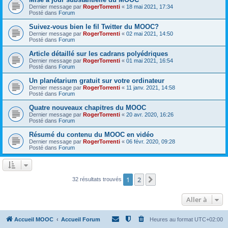
Dernier message par
RogerTorrenti
«
18 mai 2021, 17:34
Posté dans
Forum
Suivez-vous bien le fil Twitter du MOOC?
Dernier message par
RogerTorrenti
«
02 mai 2021, 14:50
Posté dans
Forum
Article détaillé sur les cadrans polyédriques
Dernier message par
RogerTorrenti
«
01 mai 2021, 16:54
Posté dans
Forum
Un planétarium gratuit sur votre ordinateur
Dernier message par
RogerTorrenti
«
11 janv. 2021, 14:58
Posté dans
Forum
Quatre nouveaux chapitres du MOOC
Dernier message par
RogerTorrenti
«
20 avr. 2020, 16:26
Posté dans
Forum
Résumé du contenu du MOOC en vidéo
Dernier message par
RogerTorrenti
«
06 févr. 2020, 09:28
Posté dans
Forum
1
2
Suivante
32 résultats trouvés
Aller à
Accueil MOOC
Accueil Forum
Heures au format
UTC+02:00