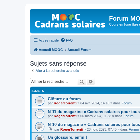
Forum MO
Cours en ligne libre e
Accès rapide
FAQ
Accueil MOOC
Accueil Forum
Sujets sans réponse
Aller à la recherche avancée
Rechercher
Recherche avancée
SUJETS
Clôture du forum
par
RogerTorrenti
» 04 avr. 2024, 14:16 » dans
Forum
N°11 du magazine « Cadrans solaires pour tous
par
RogerTorrenti
» 06 mars 2024, 11:38 » dans
Forum
N°10 du magazine « Cadrans solaires pour tous
par
RogerTorrenti
» 23 nov. 2023, 07:45 » dans
Forum
Un glossaire, enfin !