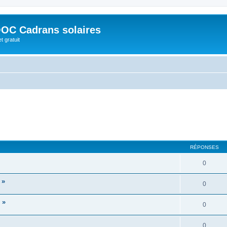
OC Cadrans solaires
t gratuit
RÉPONSES
0
 »
0
 »
0
0