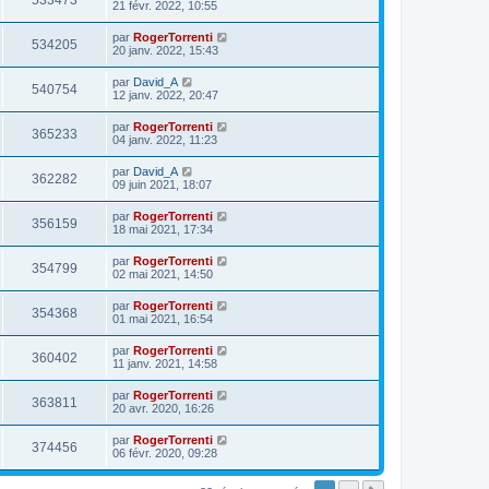
533473
21 févr. 2022, 10:55
par
RogerTorrenti
534205
20 janv. 2022, 15:43
par
David_A
540754
12 janv. 2022, 20:47
par
RogerTorrenti
365233
04 janv. 2022, 11:23
par
David_A
362282
09 juin 2021, 18:07
par
RogerTorrenti
356159
18 mai 2021, 17:34
par
RogerTorrenti
354799
02 mai 2021, 14:50
par
RogerTorrenti
354368
01 mai 2021, 16:54
par
RogerTorrenti
360402
11 janv. 2021, 14:58
par
RogerTorrenti
363811
20 avr. 2020, 16:26
par
RogerTorrenti
374456
06 févr. 2020, 09:28