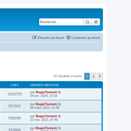
Rechercher
Recherche avancé
S’inscrire au forum
Connexion au forum
1
2
Suivante
32 résultats trouvés
VUES
DERNIER MESSAGE
par
RogerTorrenti
1533755
04 avr. 2024, 14:16
par
RogerTorrenti
557052
06 mars 2024, 11:38
par
RogerTorrenti
558288
23 nov. 2023, 07:45
par
RogerTorrenti
555856